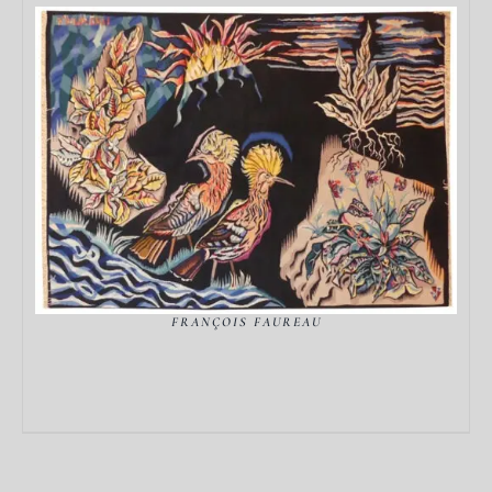
DÉTAILS
FRANÇOIS FAUREAU