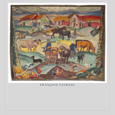
DÉTAILS
FRANÇOIS FAUREAU