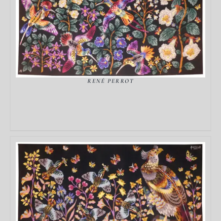
DÉTAILS
RENÉ PERROT
DÉTAILS