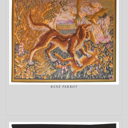
DÉTAILS
RENÉ PERROT