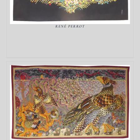
RENÉ PERROT
DÉTAILS