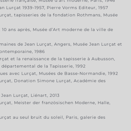
isserie française, Musée d’art moderne, Paris, 1946
an Lurçat 1939-1957, Pierre Vorms Editeur, 1957
Lurçat, tapisseries de la fondation Rothmans, Musée
, 10 ans après, Musée d’Art moderne de la ville de
omaines de Jean Lurçat, Angers, Musée Jean Lurçat et
 contemporaine, 1986
çat et la renaissance de la tapisserie à Aubusson,
départemental de la Tapisserie, 1992
gues avec Lurçat, Musées de Basse-Normandie, 1992
Lurçat, Donation Simone Lurçat, Académie des
Jean Lurçat, Liénart, 2013
urçat, Meister der französischen Moderne, Halle,
rçat au seul bruit du soleil, Paris, galerie des