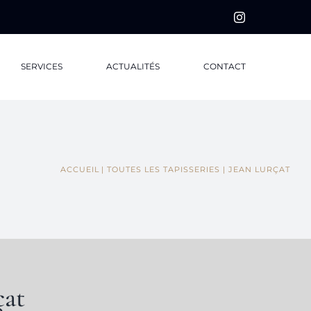
Instagram
SERVICES
ACTUALITÉS
CONTACT
ACCUEIL
TOUTES LES TAPISSERIES
JEAN LURÇAT
çat