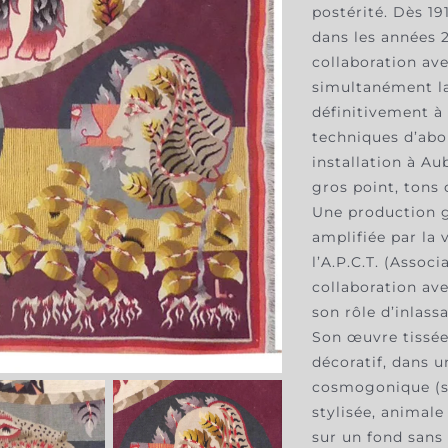
postérité. Dès 1
dans les années 2
collaboration ave
simultanément la 
définitivement à 
techniques d’abo
installation à Au
gros point, tons
Une production g
amplifiée par la 
l’A.P.C.T. (Assoc
collaboration ave
son rôle d’inlas
Son œuvre tissée
décoratif, dans 
cosmogonique (so
stylisée, animale
sur un fond sans 