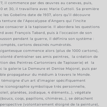
917, il commence par des œuvres au canevas, puis,
0 et 30, il travaillera avec Marie Cuttoli. Sa première
c les Gobelins date de 1937, alors qu’il découvre
tenture de l’Apocalypse d’Angers qui l’incite
se consacrer à la tapisserie. Il abordera les questions
rd avec François Tabard, puis à l’occasion de son
busson pendant la guerre, il définira son système :
 comptés, cartons dessinés numérotés.
igantesque commence alors (plus de 1000 cartons),
volonté d‘entraîner ses amis peintres, la création de
iation des Peintres-Cartonniers de Tapisserie) et la
c la galerie La Demeure et Denise Majorel, puis par
sable propagateur du médium à travers le Monde.
 témoigne d’un art d’imagier spécifiquement
une iconographie symbolique très personnelle,
leil, planètes, zodiaque, 4 éléments…), végétale
 (boucs, coqs, papillons, chimères…), se détachent
perspective (volontairement éloigné de la peinture),