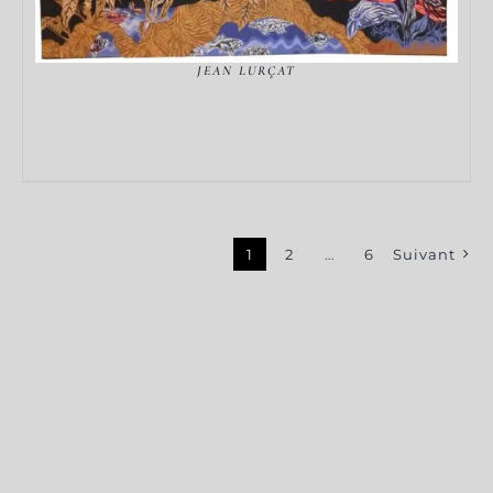
JEAN LURÇAT
1
2
…
6
Suivant