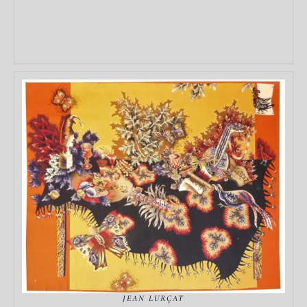
DÉTAILS
JEAN LURÇAT