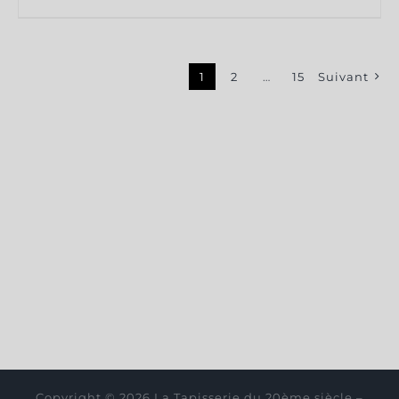
1
2
…
15
Suivant
Copyright © 2026 La Tapisserie du 20ème siècle –