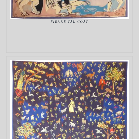
PIERRE TAL-COAT
DÉTAILS